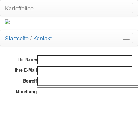
Kartoffelfee
Toggl
naviga
Startseite
/
Kontakt
Toggl
naviga
Ihr Name
Ihre E-Mail
Betreff
Mitteilung