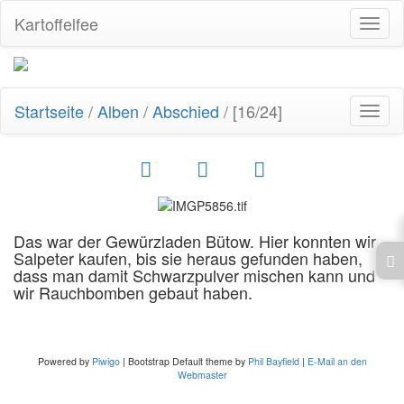
Kartoffelfee
Toggl
naviga
Startseite
/
Alben
/
Abschied
/
[16/24]
Toggl
naviga
Das war der Gewürzladen Bütow. Hier konnten wir
Salpeter kaufen, bis sie heraus gefunden haben,
dass man damit Schwarzpulver mischen kann und
wir Rauchbomben gebaut haben.
Powered by
Piwigo
| Bootstrap Default theme by
Phil Bayfield
|
E-Mail an den
Webmaster